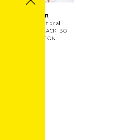
WOLFGANG
WIESPOINTNER
Vertrieb International
BODAN, BO-TRACK, BO-
GATE, BO-STATION
E-Mail
Telefon