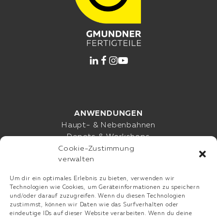
ANWENDUNGEN
Haupt- & Nebenbahnen
Depots & Workshops
Cookie-Zustimmung
Metro & U-Bahn
verwalten
Straßenbahn Urban
Advanced Solutions
Um dir ein optimales Erlebnis zu bieten, verwenden wir
Referenzen
Technologien wie Cookies, um Geräteinformationen zu speichern
und/oder darauf zuzugreifen. Wenn du diesen Technologien
zustimmst, können wir Daten wie das Surfverhalten oder
eindeutige IDs auf dieser Website verarbeiten. Wenn du deine